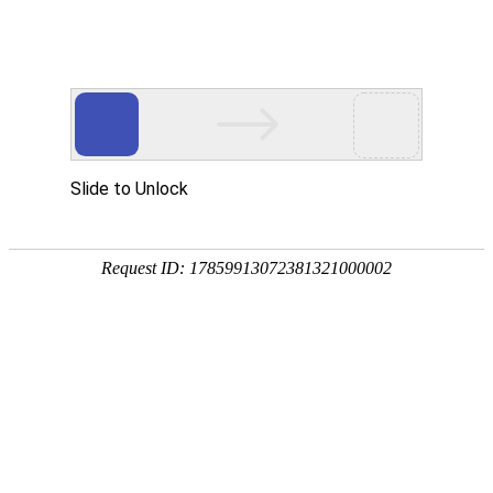
注册入口
尊龙凯时人生就是搏
APP与网
页版入口｜畅享全球体育赛事
与数据服务
欢迎访问
尊龙凯时人生就是搏
，提供全面覆盖
足球、篮球、电竞等项目的赛事资讯与数据内
容， 支持
APP下载
与
网页使用
，每日同步更新
千场比赛，聚焦热门体育内容， 助您轻松获取
赛事动态，掌握比赛节奏。