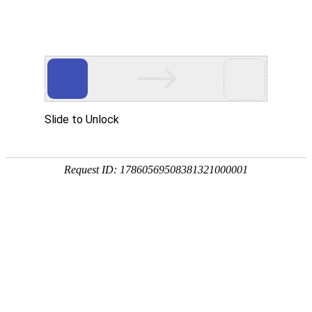
注册入口
尊龙凯时人生就是搏
APP与网
页版入口｜畅享全球体育赛事
与数据服务
欢迎访问
尊龙凯时人生就是搏
，提供全面覆盖
足球、篮球、电竞等项目的赛事资讯与数据内
容， 支持
APP下载
与
网页使用
，每日同步更新
千场比赛，聚焦热门体育内容， 助您轻松获取
赛事动态，掌握比赛节奏。