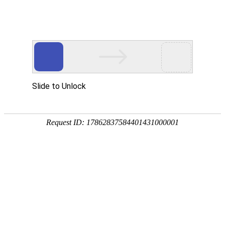
注册入口
尊龙凯时人生就是搏
APP与网
页版入口｜畅享全球体育赛事
与数据服务
欢迎访问
尊龙凯时人生就是搏
，提供全面覆盖
足球、篮球、电竞等项目的赛事资讯与数据内
容， 支持
APP下载
与
网页使用
，每日同步更新
千场比赛，聚焦热门体育内容， 助您轻松获取
赛事动态，掌握比赛节奏。