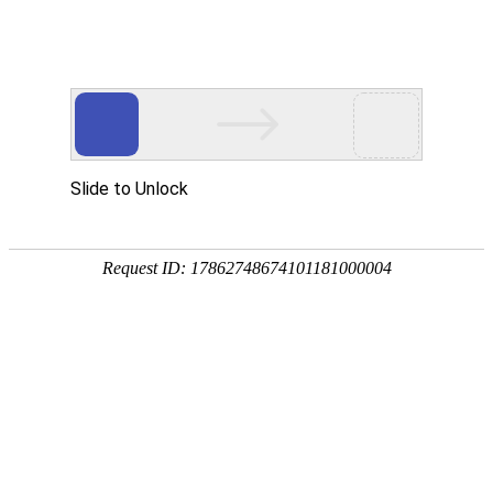
注册入口
尊龙凯时人生就是搏
APP与网
页版入口｜畅享全球体育赛事
与数据服务
欢迎访问
尊龙凯时人生就是搏
，提供全面覆盖
足球、篮球、电竞等项目的赛事资讯与数据内
容， 支持
APP下载
与
网页使用
，每日同步更新
千场比赛，聚焦热门体育内容， 助您轻松获取
赛事动态，掌握比赛节奏。